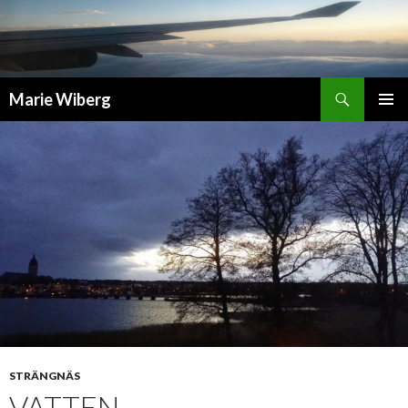
Sök
Marie Wiberg
GÅ
PRIMÄR
TILL
MENY
INNEHÅLL
STRÄNGNÄS
VATTEN …