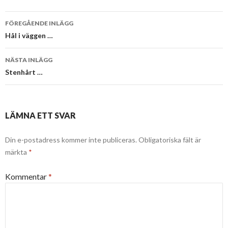
Inläggsnavigering
FÖREGÅENDE INLÄGG
Hål i väggen …
NÄSTA INLÄGG
Stenhårt …
LÄMNA ETT SVAR
Din e-postadress kommer inte publiceras.
Obligatoriska fält är
märkta
*
Kommentar
*