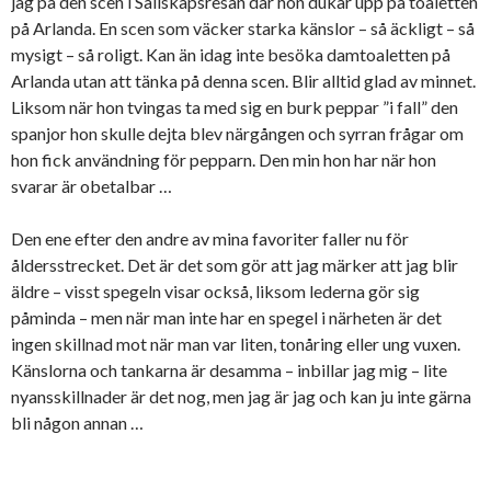
jag på den scen i Sällskapsresan där hon dukar upp på toaletten
på Arlanda. En scen som väcker starka känslor – så äckligt – så
mysigt – så roligt. Kan än idag inte besöka damtoaletten på
Arlanda utan att tänka på denna scen. Blir alltid glad av minnet.
Liksom när hon tvingas ta med sig en burk peppar ”i fall” den
spanjor hon skulle dejta blev närgången och syrran frågar om
hon fick användning för pepparn. Den min hon har när hon
svarar är obetalbar …
Den ene efter den andre av mina favoriter faller nu för
åldersstrecket. Det är det som gör att jag märker att jag blir
äldre – visst spegeln visar också, liksom lederna gör sig
påminda – men när man inte har en spegel i närheten är det
ingen skillnad mot när man var liten, tonåring eller ung vuxen.
Känslorna och tankarna är desamma – inbillar jag mig – lite
nyansskillnader är det nog, men jag är jag och kan ju inte gärna
bli någon annan …