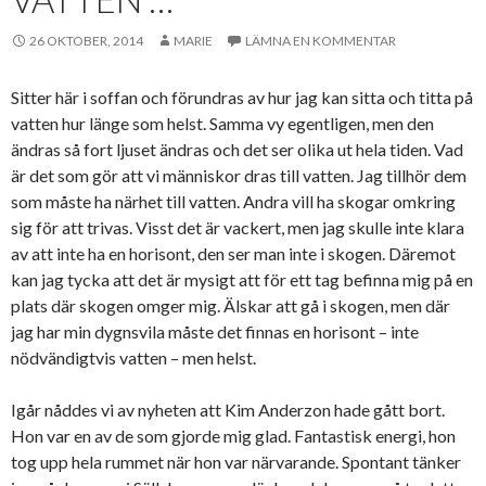
26 OKTOBER, 2014
MARIE
LÄMNA EN KOMMENTAR
Sitter här i soffan och förundras av hur jag kan sitta och titta på
vatten hur länge som helst. Samma vy egentligen, men den
ändras så fort ljuset ändras och det ser olika ut hela tiden. Vad
är det som gör att vi människor dras till vatten. Jag tillhör dem
som måste ha närhet till vatten. Andra vill ha skogar omkring
sig för att trivas. Visst det är vackert, men jag skulle inte klara
av att inte ha en horisont, den ser man inte i skogen. Däremot
kan jag tycka att det är mysigt att för ett tag befinna mig på en
plats där skogen omger mig. Älskar att gå i skogen, men där
jag har min dygnsvila måste det finnas en horisont – inte
nödvändigtvis vatten – men helst.
Igår nåddes vi av nyheten att Kim Anderzon hade gått bort.
Hon var en av de som gjorde mig glad. Fantastisk energi, hon
tog upp hela rummet när hon var närvarande. Spontant tänker