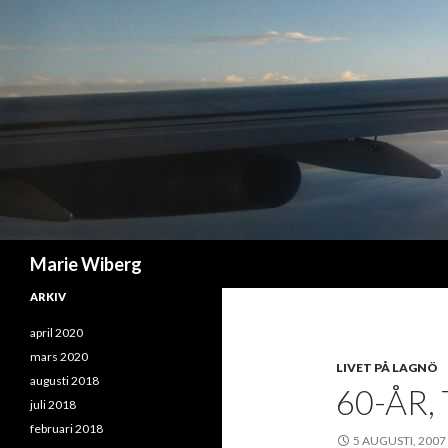
Sök
Marie Wiberg
ARKIV
april 2020
mars 2020
LIVET PÅ LAGNÖ
augusti 2018
60-ÅR,
juli 2018
februari 2018
5 AUGUSTI, 2007