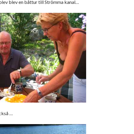
blev blev en båttur till Strömma kanal…
också …