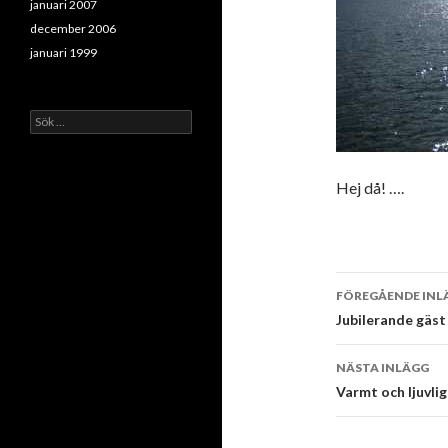
januari 2007
december 2006
januari 1999
Sök
efter:
Hej då! ….
Inläggsna
FÖREGÅENDE INL
Jubilerande gäst
NÄSTA INLÄGG
Varmt och ljuvli