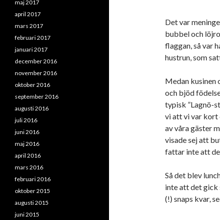
maj 2017
april 2017
Det var meninge
mars 2017
bubbel och löjro
februari 2017
flaggan, så var 
januari 2017
hustrun, som satt
december 2016
november 2016
Medan kusinen oc
oktober 2016
och bjöd födels
september 2016
typisk ”Lagnö-st
augusti 2016
vi att vi var kort
juli 2016
av våra gäster m
juni 2016
visade sej att b
maj 2016
fattar inte att de
april 2016
mars 2016
Så det blev lunc
februari 2016
inte att det gi
oktober 2015
(!) snaps kvar, 
augusti 2015
juni 2015