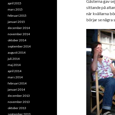
Gästerna gav se
april 2015
sittande på alta
mars 2015
när kvällarna bö
februari 2015
börjar se några 
januari 2015
december 2014
november 2014
oktober 2014
september 2014
augusti 2014
juli 2014
maj 2014
april 2014
mars 2014
februari 2014
januari 2014
december 2013
november 2013
oktober 2013
september 2013