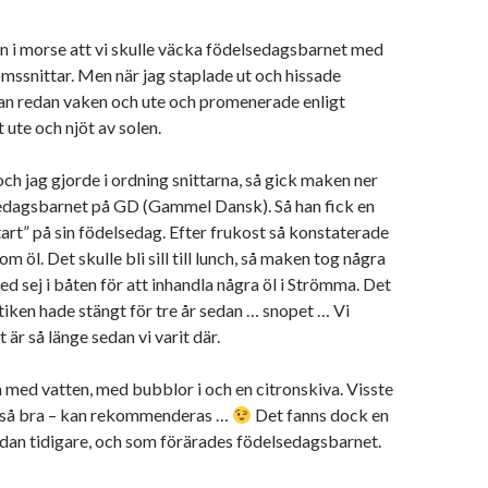
n i morse att vi skulle väcka födelsedagsbarnet med
mssnittar. Men när jag staplade ut och hissade
han redan vaken och ute och promenerade enligt
 ute och njöt av solen.
h jag gjorde i ordning snittarna, så gick maken ner
edagsbarnet på GD (Gammel Dansk). Så han fick en
art” på sin födelsedag. Efter frukost så konstaterade
 om öl. Det skulle bli sill till lunch, så maken tog några
ed sej i båten för att inhandla några öl i Strömma. Det
utiken hade stängt för tre år sedan … snopet … Vi
t är så länge sedan vi varit där.
h med vatten, med bubblor i och en citronskiva. Visste
ck så bra – kan rekommenderas …
Det fanns dock en
sedan tidigare, och som förärades födelsedagsbarnet.