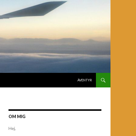
GÅ TILL INNEHÅLL
ÄVENTYR
OM MIG
Hej,