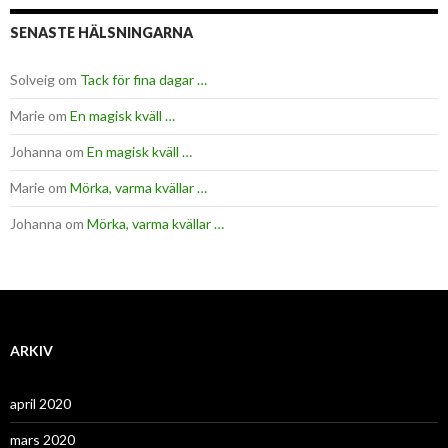
SENASTE HÄLSNINGARNA
Solveig
om
Tack för fina dagar …
Marie
om
En magisk kväll …
Johanna
om
En magisk kväll …
Marie
om
Mörka, varma kvällar …
Johanna
om
Mörka, varma kvällar …
ARKIV
april 2020
mars 2020