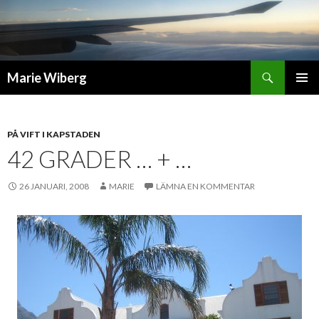
Sök
Marie Wiberg
GÅ
PRIMÄR
TILL
MENY
INNEHÅLL
PÅ VIFT I KAPSTADEN
42 GRADER … + …
26 JANUARI, 2008
MARIE
LÄMNA EN KOMMENTAR