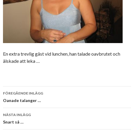
En extra trevlig gäst vid lunchen, han talade oavbrutet och
älskade att leka …
Inläggsnavigering
FÖREGÅENDE INLÄGG
Oanade talanger …
NÄSTA INLÄGG
Snart så …