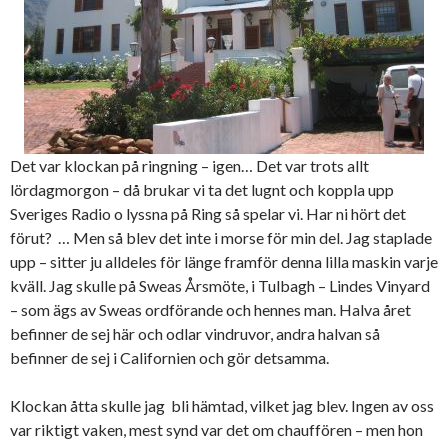
Det var klockan på ringning – igen… Det var trots allt
lördagmorgon – då brukar vi ta det lugnt och koppla upp
Sveriges Radio o lyssna på Ring så spelar vi. Har ni hört det
förut? … Men så blev det inte i morse för min del. Jag staplade
upp – sitter ju alldeles för länge framför denna lilla maskin varje
kväll. Jag skulle på Sweas Årsmöte, i Tulbagh – Lindes Vinyard
– som ägs av Sweas ordförande och hennes man. Halva året
befinner de sej här och odlar vindruvor, andra halvan så
befinner de sej i Californien och gör detsamma.
Klockan åtta skulle jag bli hämtad, vilket jag blev. Ingen av oss
var riktigt vaken, mest synd var det om chauffören – men hon