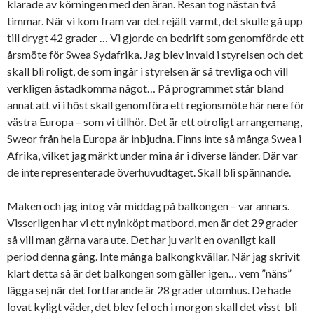
klarade av körningen med den äran. Resan tog nästan två
timmar. När vi kom fram var det rejält varmt, det skulle gå upp
till drygt 42 grader … Vi gjorde en bedrift som genomförde ett
årsmöte för Swea Sydafrika. Jag blev invald i styrelsen och det
skall bli roligt, de som ingår i styrelsen är så trevliga och vill
verkligen åstadkomma något… På programmet står bland
annat att vi i höst skall genomföra ett regionsmöte här nere för
västra Europa – som vi tillhör. Det är ett otroligt arrangemang,
Sweor från hela Europa är inbjudna. Finns inte så många Swea i
Afrika, vilket jag märkt under mina år i diverse länder. Där var
de inte representerade överhuvudtaget. Skall bli spännande.
Maken och jag intog vår middag på balkongen – var annars.
Visserligen har vi ett nyinköpt matbord, men är det 29 grader
så vill man gärna vara ute. Det har ju varit en ovanligt kall
period denna gång. Inte många balkongkvällar. När jag skrivit
klart detta så är det balkongen som gäller igen… vem ”näns”
lägga sej när det fortfarande är 28 grader utomhus. De hade
lovat kyligt väder, det blev fel och i morgon skall det visst bli