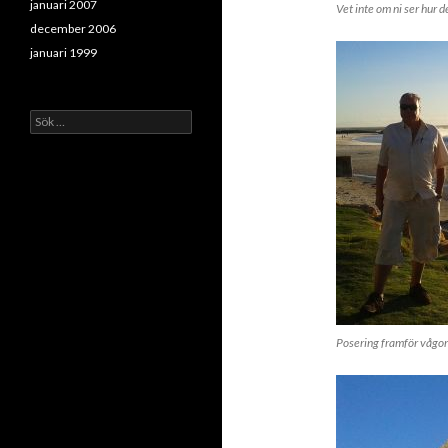
januari 2007
Vet inte om ni ser hur 
december 2006
januari 1999
Sök
efter:
Posering framför vågo