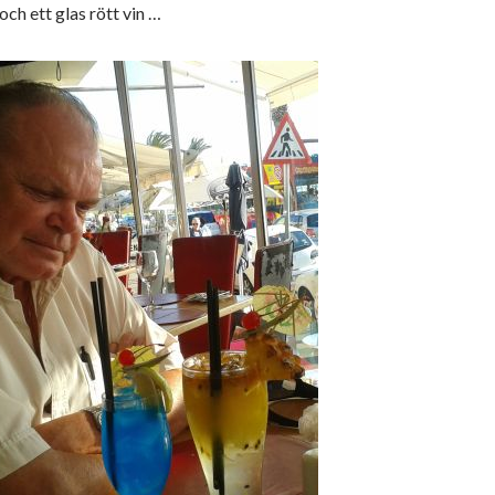
och ett glas rött vin …