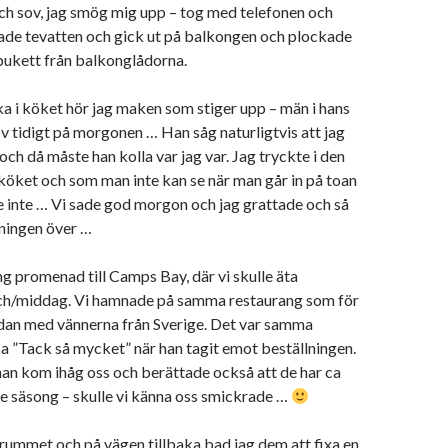
ch sov, jag smög mig upp – tog med telefonen och
ade tevatten och gick ut på balkongen och plockade
bukett från balkonglådorna.
aka i köket hör jag maken som stiger upp – män i hans
ov tidigt på morgonen … Han såg naturligtvis att jag
 och då måste han kolla var jag var. Jag tryckte i den
ar köket och som man inte kan se när man går in på toan
e inte … Vi sade god morgon och jag grattade och så
ningen över …
ång promenad till Camps Bay, där vi skulle äta
ch/middag. Vi hamnade på samma restaurang som för
dan med vännerna från Sverige. Det var samma
a ”Tack så mycket” när han tagit emot beställningen.
an kom ihåg oss och berättade också att de har ca
e säsong – skulle vi känna oss smickrade …
mrummet och på vägen tillbaka bad jag dem att fixa en