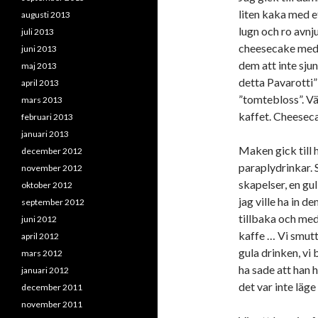
liten kaka med et
augusti 2013
lugn och ro avnj
juli 2013
cheesecake med 
juni 2013
dem att inte sju
maj 2013
detta Pavarotti
april 2013
”tomtebloss”. Väl
mars 2013
kaffet. Cheeseca
februari 2013
januari 2013
Maken gick till h
december 2012
paraplydrinkar. 
november 2012
skapelser, en gul
oktober 2012
jag ville ha in 
september 2012
tillbaka och me
juni 2012
kaffe … Vi smut
april 2012
gula drinken, vi
mars 2012
ha sade att han h
januari 2012
det var inte läge
december 2011
november 2011