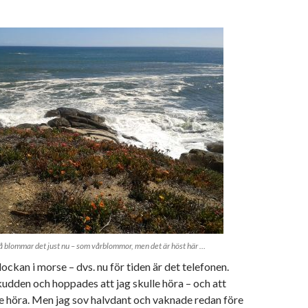
å blommar det just nu – som vårblommor, men det är höst här …
lockan i morse – dvs. nu för tiden är det telefonen.
udden och hoppades att jag skulle höra – och att
e höra. Men jag sov halvdant och vaknade redan före