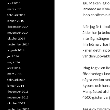
sju. Maken låg o
april 2015
larmade av. Kok
mars 2015
ihop en söt mini
februari 2015
januari 2015
När jag är tillb
december 2014
ålder har ju beh
november 2014
inte låg i sängen
oktober 2014
lilla hörna vi h
september 2014
– men det hjälpt
augusti 2014
var den uppvakt
juli 2014
maj 2014
Idag tog vi en l
april 2014
födelsedags lun
mars 2014
några veckor se
februari 2014
kypare och han s
januari 2014
Han påstod att h
december 2013
4500 gäster varj
november 2013
oktober 2013
Jag gick till da
september 2013