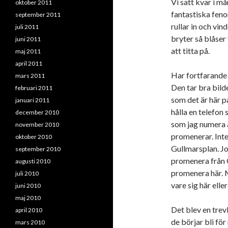
Vi satt kvar i m
oktober 2011
fantastiska fen
september 2011
rullar in och vi
juli 2011
bryter så blåser
juni 2011
att titta på.
maj 2011
april 2011
Har fortfarande 
mars 2011
Den tar bra bilde
februari 2011
som det är här p
januari 2011
hålla en telefon 
december 2010
som jag numera ä
november 2010
promenerar. Inte 
oktober 2010
Gullmarsplan. Jo,
september 2010
promenera från 
augusti 2010
promenera här. M
juli 2010
vare sig här ell
juni 2010
maj 2010
Det blev en trev
april 2010
de börjar bli f
mars 2010