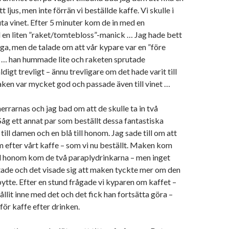
t ljus, men inte förrän vi beställde kaffe. Vi skulle i
uta vinet. Efter 5 minuter kom de in med en
en liten ”raket/tomtebloss”-manick … Jag hade bett
nga, men de talade om att vår kypare var en ”före
” … han hummade lite och raketen sprutade
digt trevligt – ännu trevligare om det hade varit till
ken var mycket god och passade även till vinet …
errarnas och jag bad om att de skulle ta in två
Såg ett annat par som beställt dessa fantastiska
 till damen och en blå till honom. Jag sade till om att
dem efter vårt kaffe – som vi nu beställt. Maken kom
d honom kom de två paraplydrinkarna – men inget
tade och det visade sig att maken tyckte mer om den
 bytte. Efter en stund frågade vi kyparen om kaffet –
ållit inne med det och det fick han fortsätta göra –
 för kaffe efter drinken.