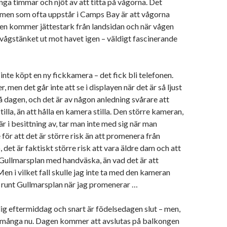
ånga timmar och njöt av att titta på vågorna. Det
omen som ofta uppstår i Camps Bay är att vågorna
nden kommer jättestark från landsidan och när vågen
 vågstänket ut mot havet igen – väldigt fascinerande
inte köpt en ny fickkamera – det fick bli telefonen.
r, men det går inte att se i displayen när det är så ljust
å dagen, och det är av någon anledning svårare att
stilla, än att hålla en kamera stilla. Den större kameran,
r i besittning av, tar man inte med sig när man
för att det är större risk än att promenera från
 det är faktiskt större risk att vara äldre dam och att
Gullmarsplan med handväska, än vad det är att
en i vilket fall skulle jag inte ta med den kameran
er runt Gullmarsplan när jag promenerar …
lig eftermiddag och snart är födelsedagen slut – men,
ör många nu. Dagen kommer att avslutas på balkongen