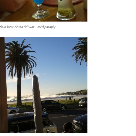
iskt inför dessa drinkar – med paraply …