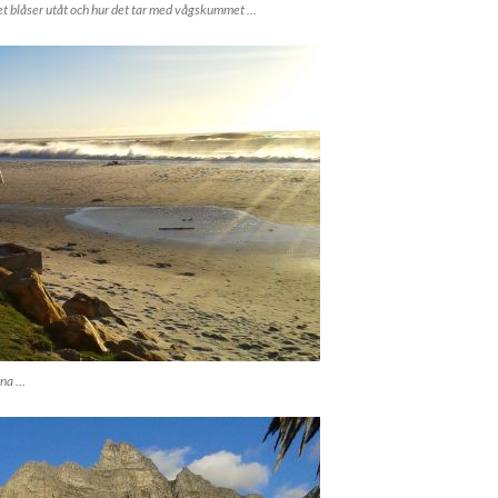
det blåser utåt och hur det tar med vågskummet …
rna …