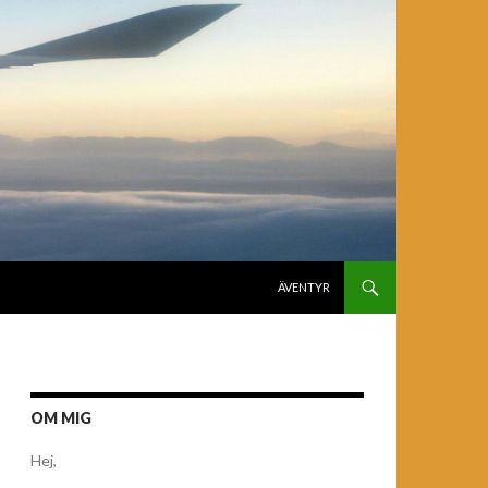
GÅ TILL INNEHÅLL
ÄVENTYR
OM MIG
Hej,