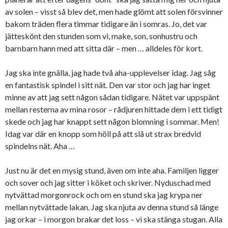
av solen – visst så blev det, men hade glömt att solen försvinner
bakom träden flera timmar tidigare än i somras. Jo, det var
jätteskönt den stunden som vi, make, son, sonhustru och
barnbarn hann med att sitta där – men … alldeles för kort.
Jag ska inte gnälla, jag hade två aha-upplevelser idag. Jag såg
en fantastisk spindel i sitt nät. Den var stor och jag har inget
minne av att jag sett någon sådan tidigare. Nätet var uppspänt
mellan resterna av mina rosor – rådjuren hittade dem i ett tidigt
skede och jag har knappt sett någon blomning i sommar. Men!
Idag var där en knopp som höll på att slå ut strax bredvid
spindelns nät. Aha …
Just nu är det en mysig stund, även om inte aha. Familjen ligger
och sover och jag sitter i köket och skriver. Nyduschad med
nytvättad morgonrock och om en stund ska jag krypa ner
mellan nytvättade lakan. Jag ska njuta av denna stund så länge
jag orkar – i morgon brakar det loss – vi ska stänga stugan. Alla