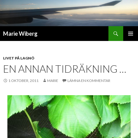
Sök
Marie Wiberg
GÅ
PRIMÄR
TILL
MENY
INNEHÅLL
LIVET PÅ LAGNÖ
EN ANNAN TIDRÄKNING …
1 OKTOBER, 2011
MARIE
LÄMNA EN KOMMENTAR