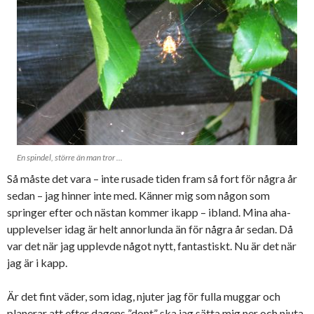
En spindel, större än man tror ...
Så måste det vara – inte rusade tiden fram så fort för några år
sedan – jag hinner inte med. Känner mig som någon som
springer efter och nästan kommer ikapp – ibland. Mina aha-
upplevelser idag är helt annorlunda än för några år sedan. Då
var det när jag upplevde något nytt, fantastiskt. Nu är det när
jag är i kapp.
Är det fint väder, som idag, njuter jag för fulla muggar och
planerar att efter dagens ”dont” ska jag sätta mig ner och njuta