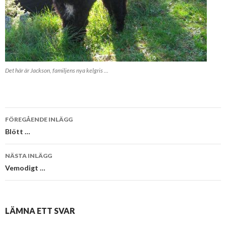
Det här är Jackson, familjens nya kelgris ...
Inläggsnavigering
FÖREGÅENDE INLÄGG
Blött …
NÄSTA INLÄGG
Vemodigt …
LÄMNA ETT SVAR