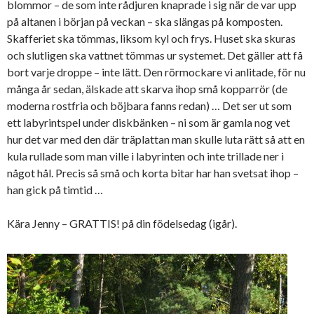
blommor – de som inte rådjuren knaprade i sig när de var upp
på altanen i början på veckan – ska slängas på komposten.
Skafferiet ska tömmas, liksom kyl och frys. Huset ska skuras
och slutligen ska vattnet tömmas ur systemet. Det gäller att få
bort varje droppe – inte lätt. Den rörmockare vi anlitade, för nu
många år sedan, älskade att skarva ihop små kopparrör (de
moderna rostfria och böjbara fanns redan) … Det ser ut som
ett labyrintspel under diskbänken – ni som är gamla nog vet
hur det var med den där träplattan man skulle luta rätt så att en
kula rullade som man ville i labyrinten och inte trillade ner i
något hål. Precis så små och korta bitar har han svetsat ihop –
han gick på timtid …
Kära Jenny – GRATTIS! på din födelsedag (igår).