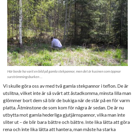
Här borde ha varit en bild på gamla stekpannor, men det är kusinen som öppnar
surströmmingsburken …
Vi skulle göra oss av med två gamla stekpannor i teflon. De är
utslitna, vilket inte är så svårt att åstadkomma, minsta lilla man
glömmer bort dem så blir de bukiga när de står på en för varm
platta. Åtminstone de som kom för några år sedan. De är nu
utbytta mot gamla hederliga gjutjärnspannor, vilka man inte
sliter ut – de blir bara bättre och bättre. Inte lika lätta att göra
rena och inte lika lätta att hantera, man måste ha starka