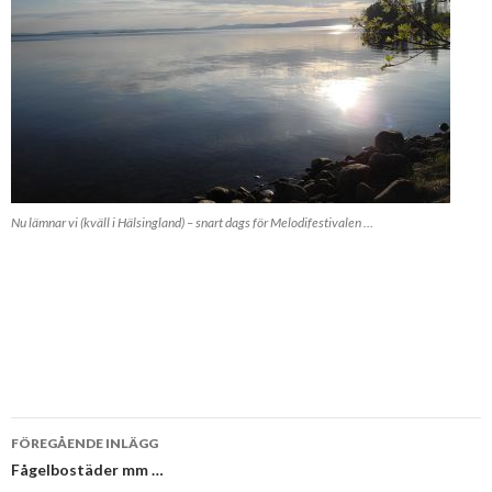
Nu lämnar vi (kväll i Hälsingland) – snart dags för Melodifestivalen …
Inläggsnavigering
FÖREGÅENDE INLÄGG
Fågelbostäder mm …