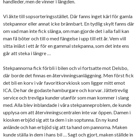
handleder, men de vinner i längden.
Vi åkte till sopsorteringsstället. Där fanns inget kärl för gamla
stekpannor eller annat icke brännbart. En tydlig skylt fanns där
om vad man inte fick slänga, om man gjorde det i alla fall kan
man få böter och till o med fängelse i upp till ett år. Vem vill
sitta inlåst i ett år för en gammal stekpanna, som det inte ens
går att steka i längre …
Stekpannorna fick förbli i bilen och vi fortsatte mot Delsbo,
där borde det finnas en återvinningsanläggning. Men först fick
det bli en korv i vår favoritkorvkiosk som ligger mitt emot
ICA. De har de godaste hamburgare och korvar. Jättetrevlig
service och trevliga kunder utanför som man kommer i slang
med. Alla blev inblandade i våra stekpanneproblem, de kunde
upplysa om att återvinningscentralen inte var öppen. Damen i
kiosken erbjöd sig att ta dem i sin soptunna. En ny kund
anlände och han erbjöd sig att ta hand om pannorna. Maken
kunde ställa in dem i hans bil … Sagt och gjort, maken ställde in