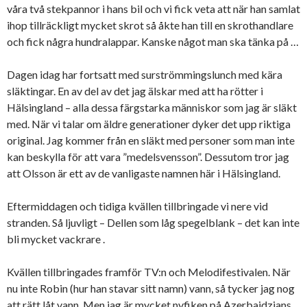
våra två stekpannor i hans bil och vi fick veta att när han samlat
ihop tillräckligt mycket skrot så åkte han till en skrothandlare
och fick några hundralappar. Kanske något man ska tänka på …
Dagen idag har fortsatt med surströmmingslunch med kära
släktingar. En av del av det jag älskar med att ha rötter i
Hälsingland – alla dessa färgstarka människor som jag är släkt
med. När vi talar om äldre generationer dyker det upp riktiga
original. Jag kommer från en släkt med personer som man inte
kan beskylla för att vara ”medelsvensson”. Dessutom tror jag
att Olsson är ett av de vanligaste namnen här i Hälsingland.
Eftermiddagen och tidiga kvällen tillbringade vi nere vid
stranden. Så ljuvligt – Dellen som låg spegelblank – det kan inte
bli mycket vackrare .
Kvällen tillbringades framför TV:n och Melodifestivalen. När
nu inte Robin (hur han stavar sitt namn) vann, så tycker jag nog
att rätt låt vann. Men jag är mycket nyfiken på Azerbajdzjans