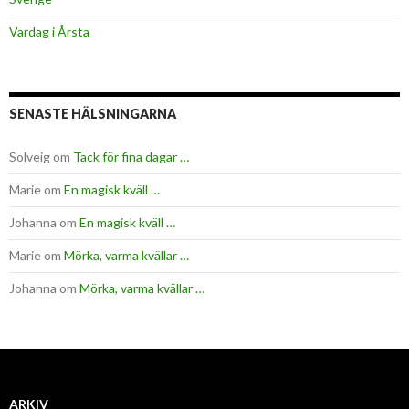
Vardag i Årsta
SENASTE HÄLSNINGARNA
Solveig
om
Tack för fina dagar …
Marie
om
En magisk kväll …
Johanna
om
En magisk kväll …
Marie
om
Mörka, varma kvällar …
Johanna
om
Mörka, varma kvällar …
ARKIV