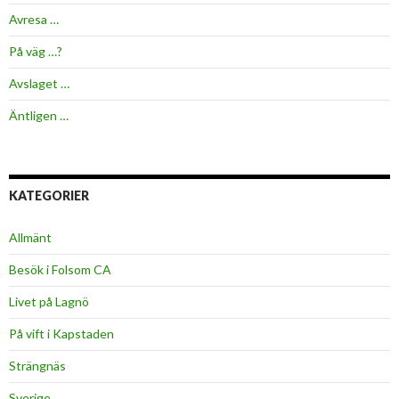
Avresa …
På väg …?
Avslaget …
Äntligen …
KATEGORIER
Allmänt
Besök i Folsom CA
Livet på Lagnö
På vift i Kapstaden
Strängnäs
Sverige