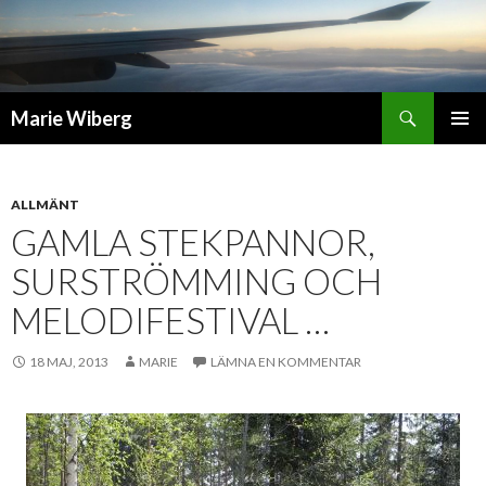
Sök
Marie Wiberg
GÅ
PRIMÄR
TILL
MENY
INNEHÅLL
ALLMÄNT
GAMLA STEKPANNOR,
SURSTRÖMMING OCH
MELODIFESTIVAL …
18 MAJ, 2013
MARIE
LÄMNA EN KOMMENTAR