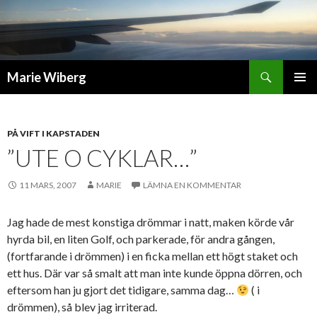
Sök
Marie Wiberg
GÅ
PRIMÄR
TILL
MENY
INNEHÅLL
PÅ VIFT I KAPSTADEN
”UTE O CYKLAR…”
11 MARS, 2007
MARIE
LÄMNA EN KOMMENTAR
Jag hade de mest konstiga drömmar i natt, maken körde vår
hyrda bil, en liten Golf, och parkerade, för andra gången,
(fortfarande i drömmen) i en ficka mellan ett högt staket och
ett hus. Där var så smalt att man inte kunde öppna dörren, och
eftersom han ju gjort det tidigare, samma dag…
( i
drömmen), så blev jag irriterad.