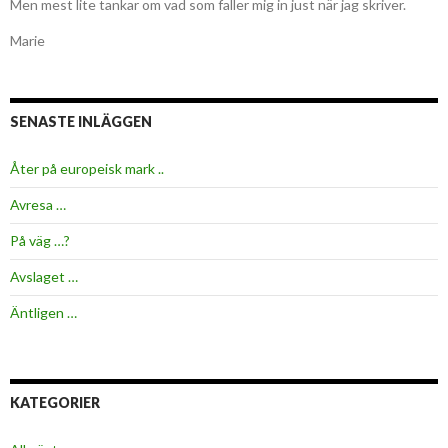
Men mest lite tankar om vad som faller mig in just när jag skriver.
Marie
SENASTE INLÄGGEN
Åter på europeisk mark ..
Avresa …
På väg …?
Avslaget …
Äntligen …
KATEGORIER