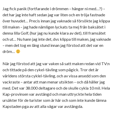
Jag fick panik (fortfarande i drömmen – hänger ni med…?) –
det har jag inte haft sedan jag var liten och en tröja fastnade
över huvudet… Precis innan jag vaknade så försökte jag klippa
till maken – jag hade nämligen lyckats ta mej från baksätet i
denna lilla Golf, (hur jag nu kunde klara av det), till framsätet
och ut… Nu hann jag inte det, dvs klippa till maken, jag vaknade
– men det tog en lång stund innan jag förstod att det var en
dröm…
När jag förstod att jag var vaken så satt maken redan vid TV:n
och tittade på den cykel-tävling som pågick. Tror det är
världens största cyklel-tävling, och av vissa ansedd som den
vackraste – antar att man menar utsikten – och då håller jag
med. Det var 38.000 deltagare och de skulle cykla 10 mil. Hela
Kap-provinsen var avstängd och man uttryckte hela tiden
ursäkter för de turister som är här och som inte kunde lämna
Kapstaden pga av att alla vägar var avstängda.