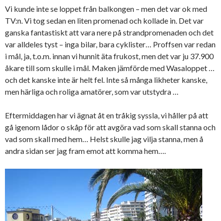
Vi kunde inte se loppet från balkongen – men det var ok med
TV:n. Vi tog sedan en liten promenad och kollade in. Det var
ganska fantastiskt att vara nere på strandpromenaden och det
var alldeles tyst – inga bilar, bara cyklister… Proffsen var redan
i mål, ja, t.o.m. innan vi hunnit äta frukost, men det var ju 37.900
åkare till som skulle i mål. Maken jämförde med Wasaloppet …
och det kanske inte är helt fel. Inte så många likheter kanske,
men härliga och roliga amatörer, som var utstydra …
Eftermiddagen har vi ägnat åt en tråkig syssla, vi håller på att
gå igenom lådor o skåp för att avgöra vad som skall stanna och
vad som skall med hem… Helst skulle jag vilja stanna, men å
andra sidan ser jag fram emot att komma hem….