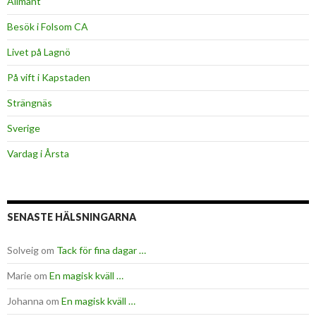
Allmänt
Besök i Folsom CA
Livet på Lagnö
På vift i Kapstaden
Strängnäs
Sverige
Vardag i Årsta
SENASTE HÄLSNINGARNA
Solveig
om
Tack för fina dagar …
Marie
om
En magisk kväll …
Johanna
om
En magisk kväll …