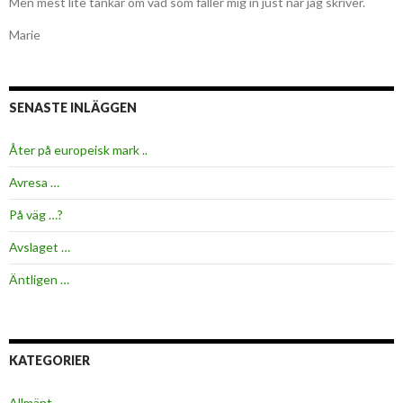
Men mest lite tankar om vad som faller mig in just när jag skriver.
Marie
SENASTE INLÄGGEN
Åter på europeisk mark ..
Avresa …
På väg …?
Avslaget …
Äntligen …
KATEGORIER
Allmänt