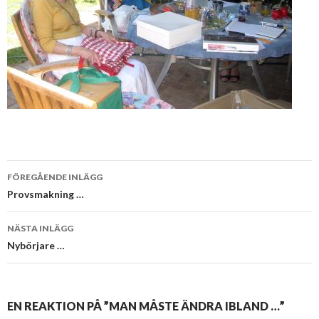
Inläggsnavigering
FÖREGÅENDE INLÄGG
Provsmakning …
NÄSTA INLÄGG
Nybörjare …
EN REAKTION PÅ ”MAN MÅSTE ÄNDRA IBLAND …”