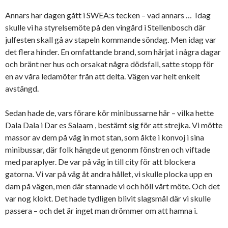
Annars har dagen gått i SWEA:s tecken – vad annars … Idag
skulle vi ha styrelsemöte på den vingård i Stellenbosch där
julfesten skall gå av stapeln kommande söndag. Men idag var
det flera hinder. En omfattande brand, som härjat i några dagar
och bränt ner hus och orsakat några dödsfall, satte stopp för
en av våra ledamöter från att delta. Vägen var helt enkelt
avstängd.
Sedan hade de, vars förare kör minibussarne här – vilka hette
Dala Dala i Dar es Salaam , bestämt sig för att strejka. Vi mötte
massor av dem på väg in mot stan, som åkte i konvoj i sina
minibussar, där folk hängde ut genonm fönstren och viftade
med paraplyer. De var på väg in till city för att blockera
gatorna. Vi var på väg åt andra hållet, vi skulle plocka upp en
dam på vägen, men där stannade vi och höll vårt möte. Och det
var nog klokt. Det hade tydligen blivit slagsmål där vi skulle
passera – och det är inget man drömmer om att hamna i.