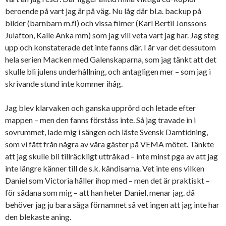
beroende på vart jag är på väg. Nu låg där bl.a. backup på
bilder (barnbarn m.fl) och vissa filmer (Karl Bertil Jonssons
Julafton, Kalle Anka mm) som jag vill veta vart jag har. Jag steg
upp och konstaterade det inte fanns där. I år var det dessutom
hela serien Macken med Galenskaparna, som jag tänkt att det
skulle bli julens underhållning, och antagligen mer – som jag i
skrivande stund inte kommer ihåg.
Jag blev klarvaken och ganska upprörd och letade efter
mappen – men den fanns förståss inte. Så jag travade in i
sovrummet, lade mig i sängen och läste Svensk Damtidning,
som vi fått från några av våra gäster på VEMA mötet. Tänkte
att jag skulle bli tillräckligt uttråkad – inte minst pga av att jag
inte längre känner till de s.k. kändisarna. Vet inte ens vilken
Daniel som Victoria håller ihop med – men det är praktiskt –
för sådana som mig – att han heter Daniel, menar jag. då
behöver jag ju bara säga förnamnet så vet ingen att jag inte har
den blekaste aning.