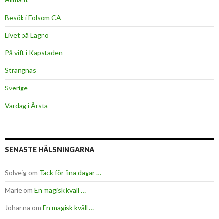
Besök i Folsom CA
Livet på Lagnö
På vift i Kapstaden
Strängnäs
Sverige
Vardag i Årsta
SENASTE HÄLSNINGARNA
Solveig
om
Tack för fina dagar …
Marie
om
En magisk kväll …
Johanna
om
En magisk kväll …