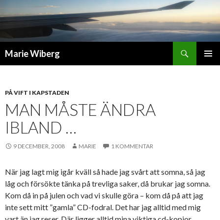
Sök
Marie Wiberg
GÅ
PRIMÄR
TILL
MENY
INNEHÅLL
PÅ VIFT I KAPSTADEN
MAN MÅSTE ÄNDRA
IBLAND …
9 DECEMBER, 2008
MARIE
1 KOMMENTAR
När jag lagt mig igår kväll så hade jag svårt att somna, så jag
låg och försökte tänka på trevliga saker, då brukar jag somna.
Kom då in på julen och vad vi skulle göra – kom då på att jag
inte sett mitt ”gamla” CD-fodral. Det har jag alltid med mig
vart än jag reser. Där ligger alltid mina viktiga cd-kopior