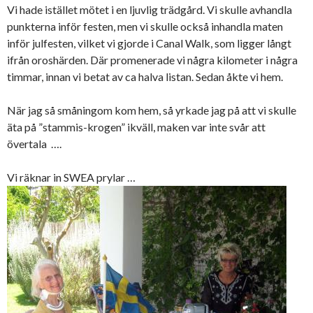
Vi hade istället mötet i en ljuvlig trädgård. Vi skulle avhandla
punkterna inför festen, men vi skulle också inhandla maten
inför julfesten, vilket vi gjorde i Canal Walk, som ligger långt
ifrån oroshärden. Där promenerade vi några kilometer i några
timmar, innan vi betat av ca halva listan. Sedan åkte vi hem.
När jag så småningom kom hem, så yrkade jag på att vi skulle
äta på ”stammis-krogen” ikväll, maken var inte svår att
övertala ….
Vi räknar in SWEA prylar …