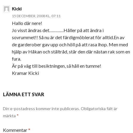
Kicki
15 DECEMBER, 2008 KL. 07:11
Hallo där nere!
Jo visst ändras det…………Håller på att ändra i
sovrummet!! Så nu är det färdigmöblerat för alltid.En av
de garderober gav upp och höll på att rasa ihop. Men med
hjälp av Håkan och ståltråd, står den där nästan rak som en
fura.
Är på väg till besiktningen, så håll en tumme!
Kramar Kicki
LÄMNA ETT SVAR
Din e-postadress kommer inte publiceras.
Obligatoriska fält är
märkta
*
Kommentar
*