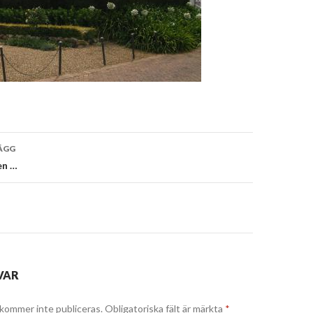
vigering
ÄGG
ten …
VAR
kommer inte publiceras.
Obligatoriska fält är märkta
*