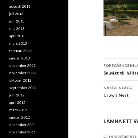
augusti 2013
juli 2013
juni 2013
maj 2013
april 2013
mars 2013
februari 2013
januari 2013
Inläggsna
december 2012
FÖREGÅENDE INL
Snuvigt till hälf
november 2012
oktober 2012
september 2012
NÄSTA INLÄGG
Crow’s Nest
juni 2012
april 2012
mars 2012
januari 2012
LÄMNA ETT S
december 2011
november 2011
Din e-postadress 