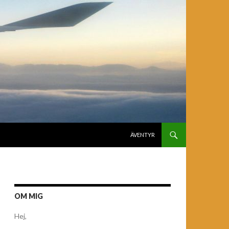
GÅ TILL INNEHÅLL
ÄVENTYR
OM MIG
Hej,