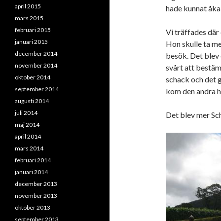
april 2015
hade kunnat åka 
mars 2015
februari 2015
Vi träffades där
januari 2015
Hon skulle ta med
december 2014
besök. Det blev 
november 2014
svårt att bestämm
oktober 2014
schack och det gi
september 2014
kom den andra ha
augusti 2014
juli 2014
Det blev mer Sch
maj 2014
april 2014
mars 2014
februari 2014
januari 2014
december 2013
november 2013
oktober 2013
september 2013