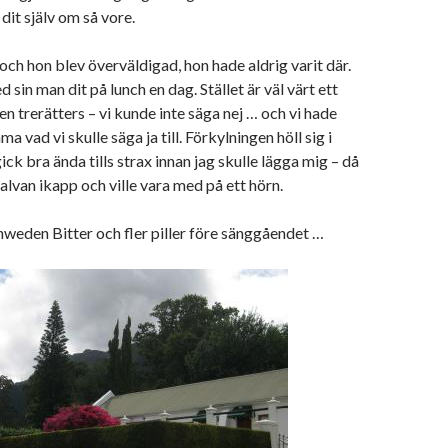
dit själv om så vore.
 och hon blev överväldigad, hon hade aldrig varit där.
 sin man dit på lunch en dag. Stället är väl värt ett
en trerätters – vi kunde inte säga nej … och vi hade
a vad vi skulle säga ja till. Förkylningen höll sig i
ck bra ända tills strax innan jag skulle lägga mig – då
lvan ikapp och ville vara med på ett hörn.
weden Bitter och fler piller före sänggåendet …